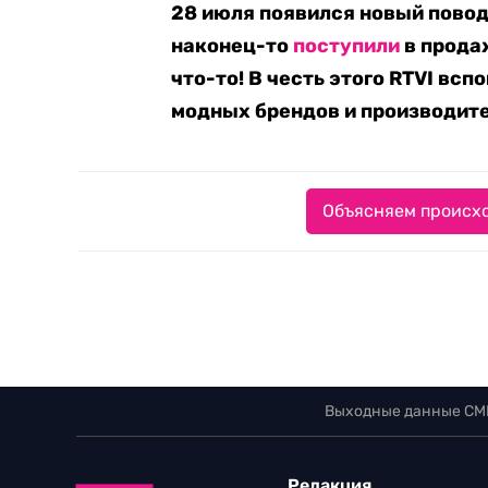
28 июля появился новый повод
наконец-то
поступили
в продаж
что-то! В честь этого RTVI вс
модных брендов и производите
Объясняем происхо
Выходные данные СМ
Редакция