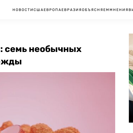
НОВОСТИ
США
ЕВРОПА
ЕВРАЗИЯ
ОБЪЯСНЯЕМ
МНЕНИЯ
В
в: семь необычных
дежды