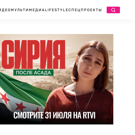
ИДЕО
МУЛЬТИМЕДИА
LIFESTYLE
СПЕЦПРОЕКТЫ