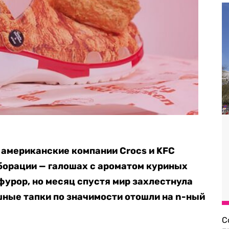
 американские компании Crocs и KFC
орации — галошах с ароматом куриных
фурор, но месяц спустя мир захлестнула
ные тапки по значимости отошли на n-ный
С