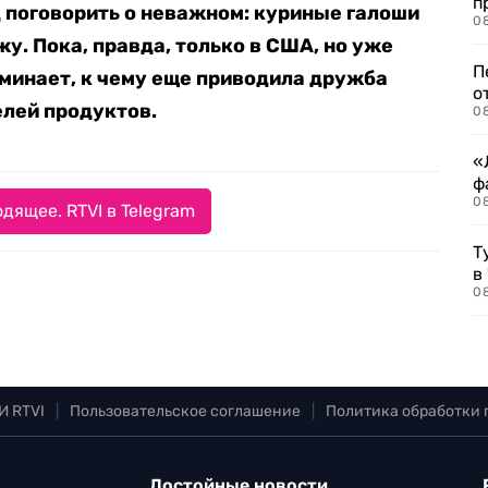
п
 поговорить о неважном: куриные галоши
08
у. Пока, правда, только в США, но уже
П
поминает, к чему еще приводила дружба
о
лей продуктов.
08
«
ф
0
дящее. RTVI в Telegram
Т
в
08
И RTVI
|
Пользовательское соглашение
|
Политика обработки
Достойные новости