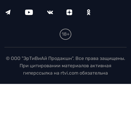
18+
© ООО "ЭрТиВиАй Продакшн". Все права защищены.
При цитировании материалов активная
гиперссылка на rtvi.com обязательна