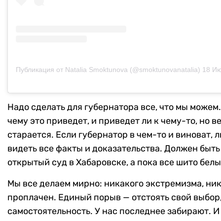
Публикация от Natalia Smoktunova (@smoktunovanatalia)
18 Июл 2
Надо сделать для губернатора все, что мы можем. 
чему это приведет, и приведет ли к чему-то, но в
старается. Если губернатор в чем-то и виноват,
видеть все факты и доказательства. Должен быть
открытый суд в Хабаровске, а пока все шито бел
Мы все делаем мирно: никакого экстремизма, ник
проплачен. Единый порыв — отстоять свой выбор
самостоятельность. У нас последнее забирают. 