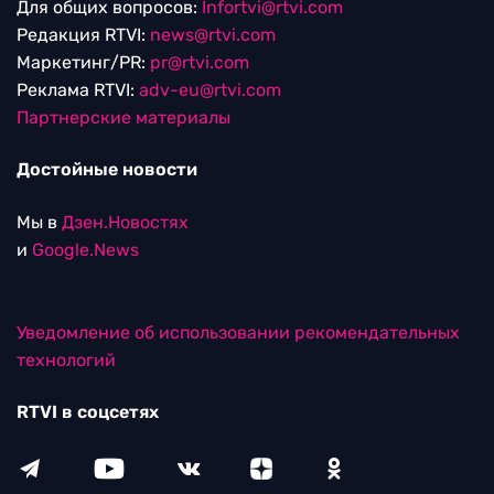
Для общих вопросов:
Infortvi@rtvi.com
Редакция RTVI:
news@rtvi.com
Маркетинг/PR:
pr@rtvi.com
Реклама RTVI:
adv-eu@rtvi.com
Партнерские материалы
Достойные новости
Мы в
Дзен.Новостях
и
Google.News
Уведомление об использовании рекомендательных
технологий
RTVI в соцсетях