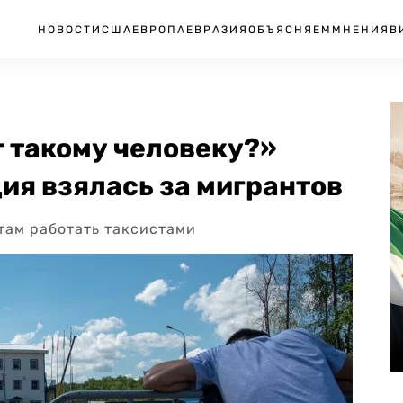
НОВОСТИ
США
ЕВРОПА
ЕВРАЗИЯ
ОБЪЯСНЯЕМ
МНЕНИЯ
В
т такому человеку?»
ия взялась за мигрантов
там работать таксистами