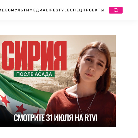
ИДЕО
МУЛЬТИМЕДИА
LIFESTYLE
СПЕЦПРОЕКТЫ