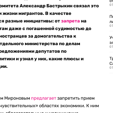
о
омитета Александр Бастрыкин связал это
07
и жизни мигрантов. В качестве
П
я разные инициативы: от
запрета
на
л
07
там даже с погашенной судимостью до
ностранцев за домогательства к
У
э
тдельного министерства по делам
07
предложениями депутатов по
тики и узнал у них, какие плюсы и
Т
С
ции.
07
еем Мироновым
предлагает
запретить прием
 чувствительных» областях экономики. К ним