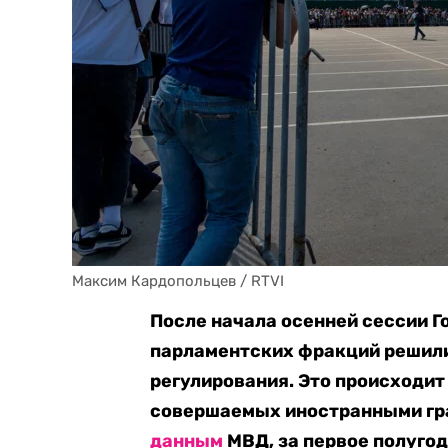
Максим Кардопольцев / RTVI
После начала осенней сессии 
парламентских фракций решили
регулирования. Это происходит
совершаемых иностранными гра
данным
МВД, за первое полугод