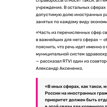
справороссы относят такси, апте
учреждения. В остальных сферах
допустимую долю иностранных ра
занятых по каждому виду эконом
«Часть из перечисленных сфер с
в важнейших для него сферах — о
пояснить, что речь идет именно 
муниципальной систем здравоохра
— рассказал RTVI один из соавто
Александр Аксененко.
«В иных сферах, как такси,
России на иностранных граж
приоритет должен быть отда
в этой связи для коренного