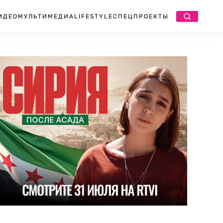
ИДЕО
МУЛЬТИМЕДИА
LIFESTYLE
СПЕЦПРОЕКТЫ