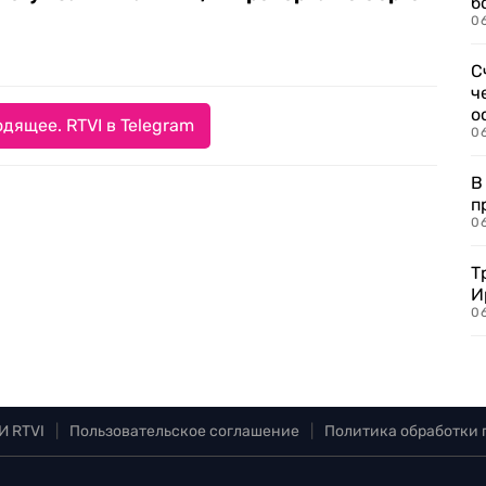
б
0
С
ч
о
дящее. RTVI в Telegram
0
В
п
0
Т
И
06
И RTVI
|
Пользовательское соглашение
|
Политика обработки