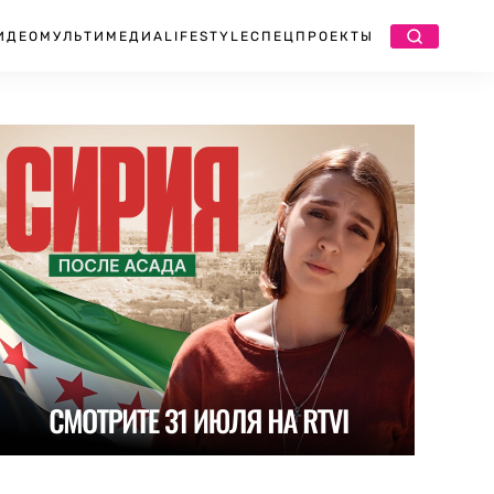
ИДЕО
МУЛЬТИМЕДИА
LIFESTYLE
СПЕЦПРОЕКТЫ