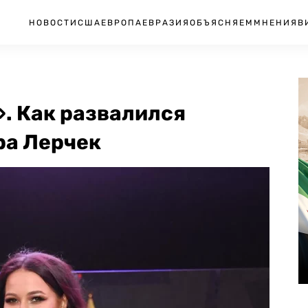
НОВОСТИ
США
ЕВРОПА
ЕВРАЗИЯ
ОБЪЯСНЯЕМ
МНЕНИЯ
В
. Как развалился
ра Лерчек