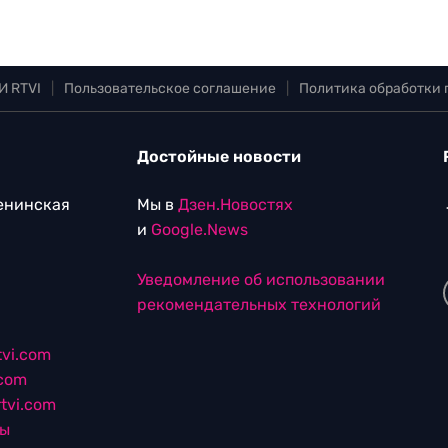
И RTVI
|
Пользовательское соглашение
|
Политика обработки
Достойные новости
Ленинская
Мы в
Дзен.Новостях
и
Google.News
Уведомление об использовании
рекомендательных технологий
vi.com
.com
tvi.com
лы