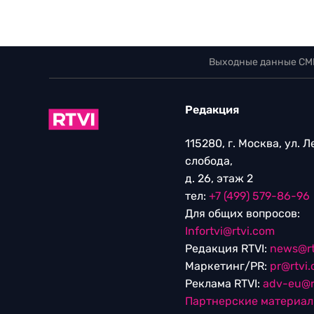
Выходные данные СМ
Редакция
115280, г. Москва, ул. 
слобода,
д. 26, этаж 2
тел:
+7 (499) 579-86-96
Для общих вопросов:
Infortvi@rtvi.com
Редакция RTVI:
news@rt
Маркетинг/PR:
pr@rtvi
Реклама RTVI:
adv-eu@r
Партнерские материа