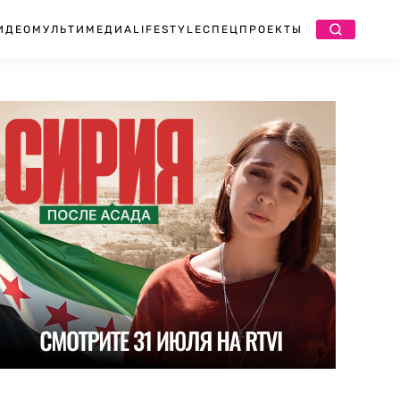
ИДЕО
МУЛЬТИМЕДИА
LIFESTYLE
СПЕЦПРОЕКТЫ