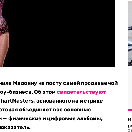
нила Мадонну на посту самой продаваемой
шоу-бизнеса. Об этом
свидетельствуют
hartMasters, основанного на метрике
 которая объединяет все основные
и — физические и цифровые альбомы,
В
р
показатель.
08