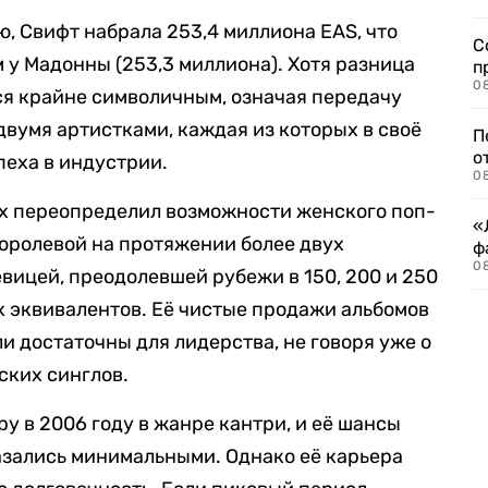
, Свифт набрала 253,4 миллиона EAS, что
С
ем у Мадонны (253,3 миллиона). Хотя разница
п
08
ся крайне символичным, означая передачу
вумя артистками, каждая из которых в своё
П
о
еха в индустрии.
08
дах переопределил возможности женского поп-
«
королевой на протяжении более двух
ф
0
вицей, преодолевшей рубежи в 150, 200 и 250
 эквивалентов. Её чистые продажи альбомов
ли достаточны для лидерства, не говоря уже о
ских синглов.
у в 2006 году в жанре кантри, и её шансы
азались минимальными. Однако её карьера