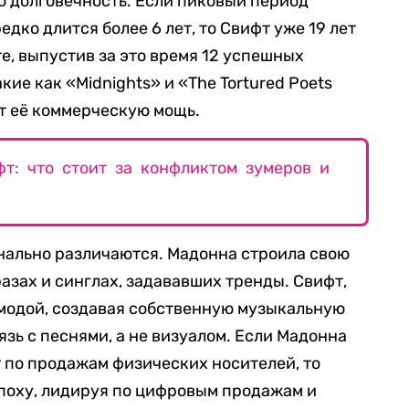
 долговечность. Если пиковый период
дко длится более 6 лет, то Свифт уже 19 лет
е, выпустив за это время 12 успешных
кие как «Midnights» и «The Tortured Poets
т её коммерческую мощь.
т: что стоит за конфликтом зумеров и
инально различаются. Мадонна строила свою
зах и синглах, задававших тренды. Свифт,
а модой, создавая собственную музыкальную
язь с песнями, а не визуалом. Если Мадонна
 по продажам физических носителей, то
поху, лидируя по цифровым продажам и