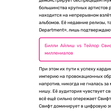
демонстрирует беспрецедентную
большинства крупных артистов ре
находится на непрерывном взлёт
альбомов. Её недавние релизы, та
Department», лишь подтверждаю
Билли Айлиш vs Тейлор Свиф
миллениалов
При этом их пути к успеху кард
империю на провокационных обра
напротив, никогда не гналась з
нишу. Её аудитория чувствует св
всё ещё сильно опережает Свифт
Свифт доминирует в цифровую э