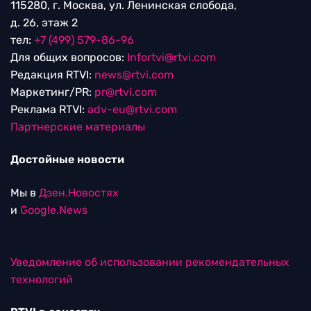
115280, г. Москва, ул. Ленинская слобода,
д. 26, этаж 2
тел:
+7 (499) 579-86-96
Для общих вопросов:
Infortvi@rtvi.com
Редакция RTVI:
news@rtvi.com
Маркетинг/PR:
pr@rtvi.com
Реклама RTVI:
adv-eu@rtvi.com
Партнерские материалы
Достойные новости
Мы в
Дзен.Новостях
и
Google.News
Уведомление об использовании рекомендательных
технологий