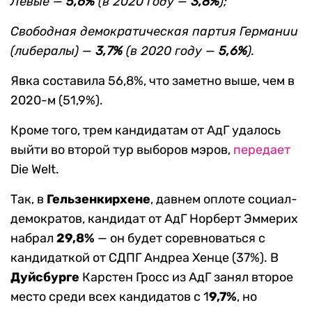
Левые —
5,6%
(в 2020 году —
3,8%
);
Свободная демократическая партия Германии
(либералы) —
3,7%
(в 2020 году —
5,6%
).
Явка составила 56,8%, что заметно выше, чем в
2020-м (51,9%).
Кроме того, трем кандидатам от АдГ удалось
выйти во второй тур выборов мэров,
передает
Die Welt.
Так, в
Гельзенкирхене
, давнем оплоте социал-
демократов, кандидат от АдГ Норберт Эммерих
набрал
29,8%
— он будет соревноваться с
кандидаткой от СДПГ Андреа Хенце (37%). В
Дуйсбурге
Карстен Гросс из АдГ занял второе
место среди всех кандидатов с 1
9,7%
, но