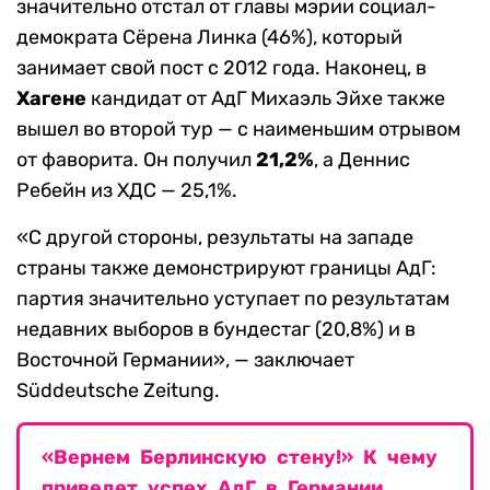
значительно отстал от главы мэрии социал-
демократа Сёрена Линка (46%), который
занимает свой пост с 2012 года. Наконец, в
Хагене
кандидат от АдГ Михаэль Эйхе также
вышел во второй тур — с наименьшим отрывом
от фаворита. Он получил
21,2%
, а Деннис
Ребейн из ХДС — 25,1%.
«С другой стороны, результаты на западе
страны также демонстрируют границы АдГ:
партия значительно уступает по результатам
недавних выборов в бундестаг (20,8%) и в
Восточной Германии», — заключает
Süddeutsche Zeitung.
«Вернем Берлинскую стену!» К чему
приведет успех АдГ в Германии