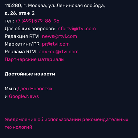
115280, г. Москва, ул. Ленинская слобода,
д. 26, этаж 2
тел:
+7 (499) 579-86-96
Для общих вопросов:
Infortvi@rtvi.com
Редакция RTVI:
news@rtvi.com
Маркетинг/PR:
pr@rtvi.com
Реклама RTVI:
adv-eu@rtvi.com
Партнерские материалы
Достойные новости
Мы в
Дзен.Новостях
и
Google.News
Уведомление об использовании рекомендательных
технологий