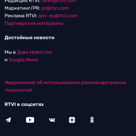
Редакция RTVI:
news@rtvi.com
Маркетинг/PR:
pr@rtvi.com
Реклама RTVI:
adv-eu@rtvi.com
Партнерские материалы
Достойные новости
Мы в
Дзен.Новостях
и
Google.News
Уведомление об использовании рекомендательных
технологий
RTVI в соцсетях