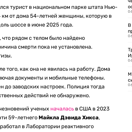
ч
улся турист в национальном парке штата Нью-
о
0
4 км от дома 54-летней женщины, которую в
оль шоссе в июне 2025 года.
В
п
0
 что рядом с телом было найдено
ричина смерти пока не установлена.
Т
тизы.
И
06
 того, как она не явилась на работу. Дома
М
ключая документы и мобильные телефоны.
с
0
н до заводских настроек. Полиция тогда
ственных действий не обнаружено.
счезновений ученых
началась
в США в 2023
ерти 59-летнего
Майкла Дэвида Хикса
,
оработал в Лаборатории реактивного