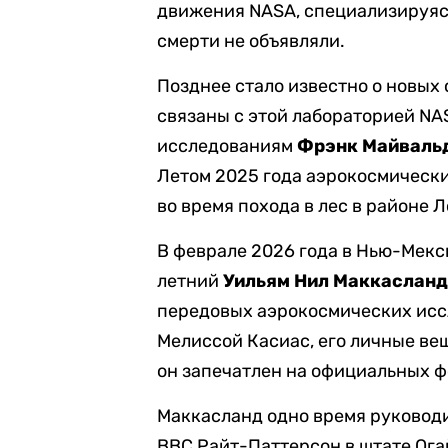
движения NASA, специализируясь
смерти не объявляли.
Позднее стало известно о новых
связаны с этой лабораторией NA
исследованиям
Фрэнк Майваль
Летом 2025 года аэрокосмичес
во время похода в лес в районе 
В феврале 2026 года в Нью-Мекс
летний
Уильям Нил Маккаслан
передовых аэрокосмических иссл
Мелиссой Касиас, его личные вещ
он запечатлен на официальных ф
Маккасланд одно время руководи
ВВС Райт-Паттерсон в штате Ога