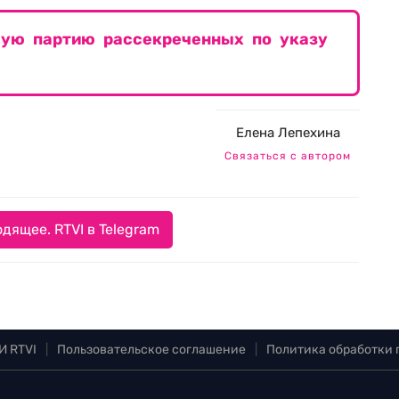
вую партию рассекреченных по указу
Елена Лепехина
Связаться с автором
дящее. RTVI в Telegram
И RTVI
|
Пользовательское соглашение
|
Политика обработки