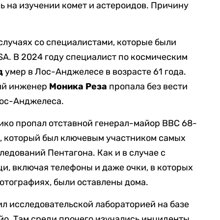
 на изучении комет и ​​астероидов. Причину
 случаях со специалистами, которые были
SA. В 2024 году специалист по космическим
д
умер в Лос-Анджелесе в возрасте 61 года.
кий инженер
Моника Реза
пропала без вести
Лос-Анджелеса.
ико пропал отставной генерал-майор ВВС 68-
д
, который был ключевым участником самых
едований Пентагона. Как и в случае с
и, включая телефоны и даже очки, в которых
отографиях, были оставлены дома.
л исследовательской лабораторией на базе
йо. Там среди прочего изучались инциденты,