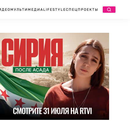
ИДЕО
МУЛЬТИМЕДИА
LIFESTYLE
СПЕЦПРОЕКТЫ