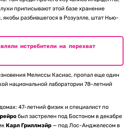
слухи приписывают этой базе хранение
, якобы разбившегося в Розуэлле, штат Нью-
авляли истребители на перехват
чезновения Мелиссы Касиас, пропал еще один
ой национальной лаборатории 78-летний
домах: 47-летний физик и специалист по
урейро
был застрелен под Бостоном в декабре
зик
Карл Гриллмэйр
— под Лос-Анджелесом в