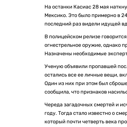
На останки Касиас 28 мая наткн
Мексико. Это было примерно в 2
последний раз видели идущей вд
В полицейском релизе говорится,
огнестрельное оружие, однако п
Назначены необходимые экспер
Ученую объявили пропавшей после
остались все ее личные вещи, в
Один из них при этом был сброше
сообщила, что признаков насиль
Череда загадочных смертей и и
году. Тогда стало известно о см
который почти четверть века пр