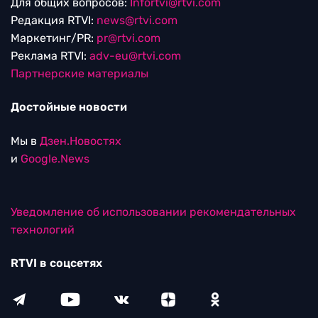
Для общих вопросов:
Infortvi@rtvi.com
Редакция RTVI:
news@rtvi.com
Маркетинг/PR:
pr@rtvi.com
Реклама RTVI:
adv-eu@rtvi.com
Партнерские материалы
Достойные новости
Мы в
Дзен.Новостях
и
Google.News
Уведомление об использовании рекомендательных
технологий
RTVI в соцсетях