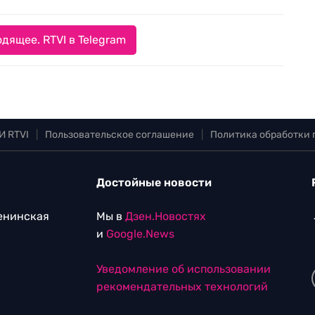
дящее. RTVI в Telegram
И RTVI
|
Пользовательское соглашение
|
Политика обработки
Достойные новости
Ленинская
Мы в
Дзен.Новостях
и
Google.News
Уведомление об использовании
рекомендательных технологий