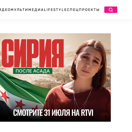
ИДЕО
МУЛЬТИМЕДИА
LIFESTYLE
СПЕЦПРОЕКТЫ