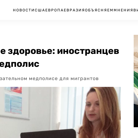
НОВОСТИ
США
ЕВРОПА
ЕВРАЗИЯ
ОБЪЯСНЯЕМ
МНЕНИЯ
В
е здоровье: иностранцев
медполис
бязательном медполисе для мигрантов