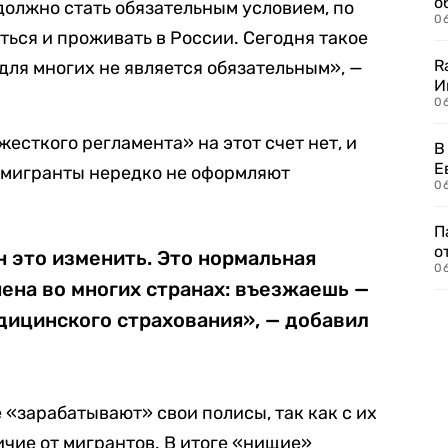
о
олжно стать обязательным условием, по
06
ться и проживать в России. Сегодня такое
R
 для многих не является обязательным», —
И
0
жесткого регламента» на этот счет нет, и
В
Е
мигранты нередко не оформляют
06
П
о
 это изменить. Это нормальная
06
нена во многих странах: въезжаешь —
дицинского страхования», — добавил
е «зарабатывают» свои полисы, так как с их
ичие от мигрантов. В итоге «нищие»