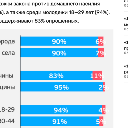
а
ржки закона против домашнего насилия
06
, а также среди молодежи 18—29 лет (94%).
«
поддерживают 83% опрошенных.
м
06
«
п
06
«
р
06