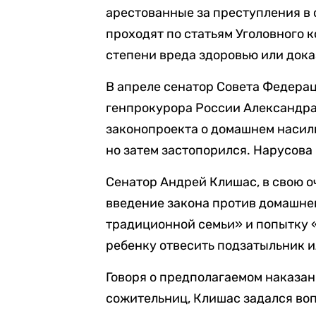
арестованные за преступления в
проходят по статьям Уголовного 
степени вреда здоровью или дока
В апреле сенатор Совета Федер
генпрокурора России Александра
законопроекта о домашнем насили
но затем застопорился. Нарусова
Сенатор Андрей Клишас, в свою о
введение закона против домашне
традиционной семьи» и попытку «
ребенку отвесить подзатыльник и
Говоря о предполагаемом наказан
сожительниц, Клишас задался воп