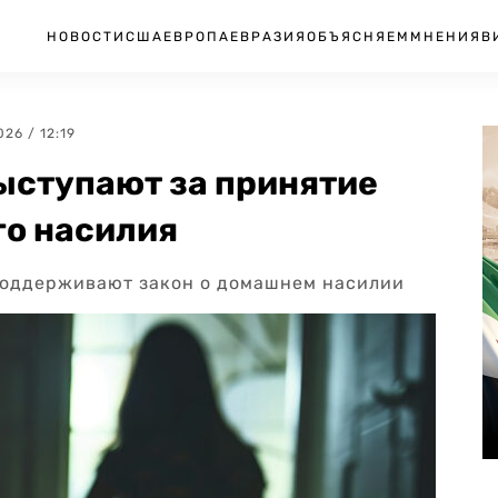
НОВОСТИ
США
ЕВРОПА
ЕВРАЗИЯ
ОБЪЯСНЯЕМ
МНЕНИЯ
В
026 / 12:19
ыступают за принятие
го насилия
 поддерживают закон о домашнем насилии