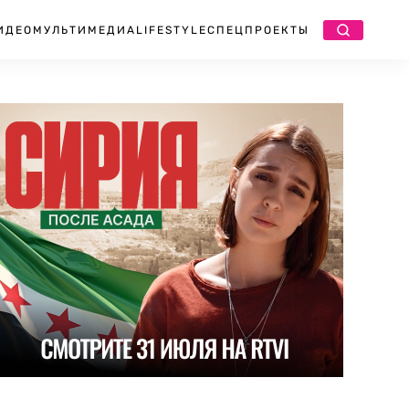
ИДЕО
МУЛЬТИМЕДИА
LIFESTYLE
СПЕЦПРОЕКТЫ