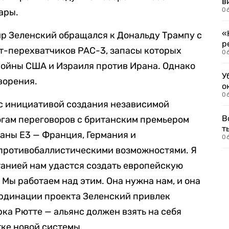
в
06
ары.
«
р Зеленский обращался к Дональду Трампу с
р
т-перехватчиков PAC-3, запасы которых
06
войны США и Израиля против Ирана. Однако
У
ворения.
о
06
 с инициативой создания независимой
В
огам переговоров с британским премьером
т
аны E3 — Франция, Германия и
06
 противобаллистическими возможностями. Я
танией нам удастся создать европейскую
Мы работаем над этим. Она нужна нам, и она
рдинации проекта Зеленский привлек
ка Рютте — альянс должен взять на себя
ке новой системы.