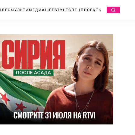
ИДЕО
МУЛЬТИМЕДИА
LIFESTYLE
СПЕЦПРОЕКТЫ