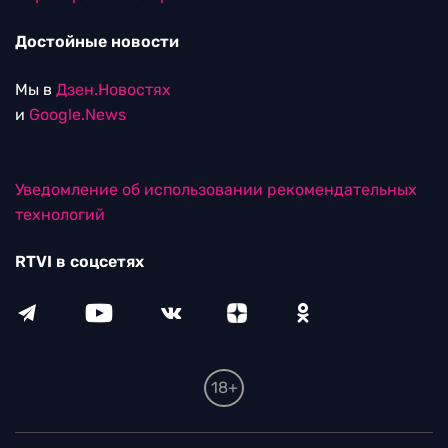
Достойные новости
Мы в
Дзен.Новостях
и
Google.News
Уведомление об использовании рекомендательных
технологий
RTVI в соцсетях
18+