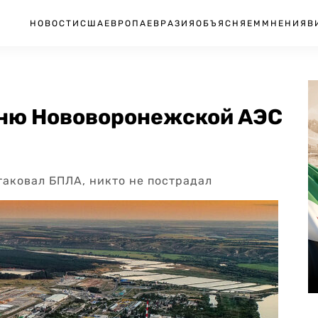
НОВОСТИ
США
ЕВРОПА
ЕВРАЗИЯ
ОБЪЯСНЯЕМ
МНЕНИЯ
В
рню Нововоронежской АЭС
аковал БПЛА, никто не пострадал