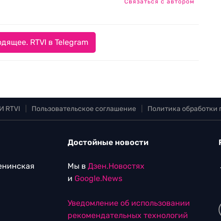
Связаться с автором
дящее. RTVI в Telegram
И RTVI
|
Пользовательское соглашение
|
Политика обработки
Достойные новости
Ленинская
Мы в
Дзен.Новостях
и
Google.News
Уведомление об использовании
рекомендательных технологий