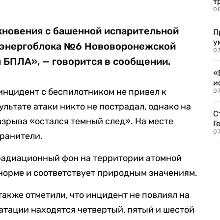
т
0
кновения с башенной испарительной
П
у
 энергоблока №6 Нововоронежской
07
 БПЛА», — говорится в сообщении.
«
и
 инцидент с беспилотником не привел к
0
льтате атаки никто не пострадал, однако на
С
взрыва «остался темный след». На месте
Г
07
ранители.
 радиационный фон на территории атомной
 норме и соответствует природным значениям.
акже отметили, что инцидент не повлиял на
уатации находятся четвертый, пятый и шестой