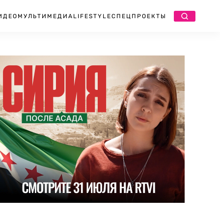
ИДЕО
МУЛЬТИМЕДИА
LIFESTYLE
СПЕЦПРОЕКТЫ