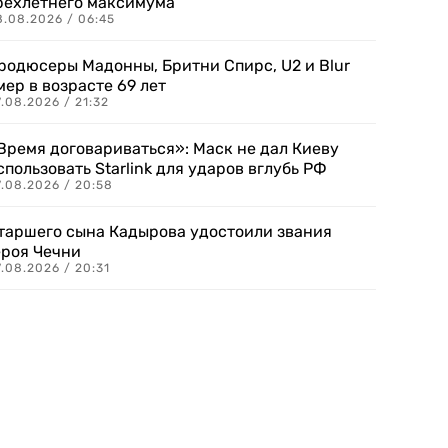
рехлетнего максимума
8.08.2026 / 06:45
родюсеры Мадонны, Бритни Спирс, U2 и Blur
мер в возрасте 69 лет
.08.2026 / 21:32
Время договариваться»: Маск не дал Киеву
спользовать Starlink для ударов вглубь РФ
7.08.2026 / 20:58
таршего сына Кадырова удостоили звания
ероя Чечни
.08.2026 / 20:31