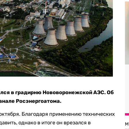
ался в градирню Нововоронежской АЭС. Об
анале Росэнергоатома.
 октября. Благодаря применению технических
авить, однако в итоге он врезался в
М