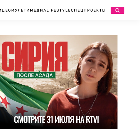
ИДЕО
МУЛЬТИМЕДИА
LIFESTYLE
СПЕЦПРОЕКТЫ