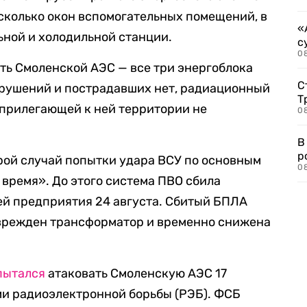
есколько окон вспомогательных помещений, в
«
ьной и холодильной станции.
с
08
сть Смоленской АЭС — все три энергоблока
С
зрушений и пострадавших нет, радиационный
Т
 прилегающей к ней территории не
08
В
р
орой случай попытки удара ВСУ по основным
08
время». До этого система ПВО сбила
ей предприятия 24 августа. Сбитый БПЛА
оврежден трансформатор и временно снижена
пытался
атаковать Смоленскую АЭС 17
ами радиоэлектронной борьбы (РЭБ). ФСБ