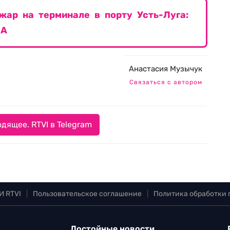
жар на терминале в порту Усть-Луга:
ЛА
Анастасия Музычук
Связаться с автором
дящее. RTVI в Telegram
И RTVI
|
Пользовательское соглашение
|
Политика обработки
Достойные новости