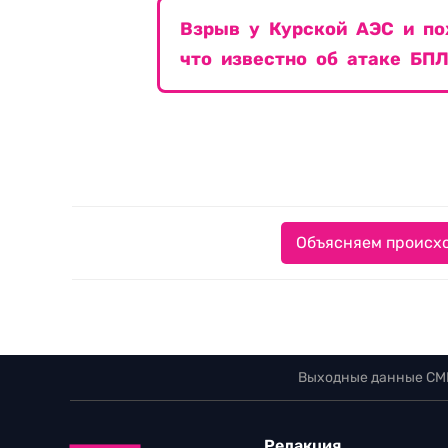
Взрыв у Курской АЭС и по
что известно об атаке БП
Объясняем происхо
Выходные данные СМ
Редакция