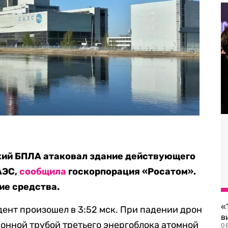
ский БПЛА атаковал здание действующего
АЭС,
сообщила
госкорпорация «Росатом».
ие средства.
«
ент произошел в 3:52 мск. При падении дрон
в
онной трубой третьего энергоблока атомной
0