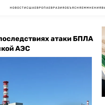
НОВОСТИ
США
ЕВРОПА
ЕВРАЗИЯ
ОБЪЯСНЯЕМ
МНЕНИЯ
В
 последствиях атаки БПЛА
ской АЭС