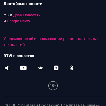
Достойные новости
Мы в
Дзен.Новостях
и
Google.News
Уведомление об использовании рекомендательных
технологий
RTVI в соцсетях
18+
© ООО "ЭрТиВиАй Продакшн". Все права защищены.