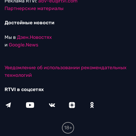
Реклама RTVI:
adv-eu@rtvi.com
Партнерские материалы
Достойные новости
Мы в
Дзен.Новостях
и
Google.News
Уведомление об использовании рекомендательных
технологий
RTVI в соцсетях
18+