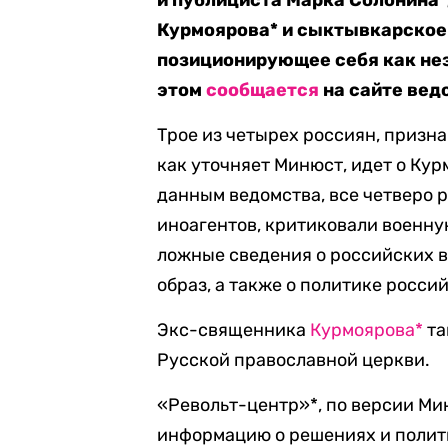
и публициста Марка Солонина
Курмоярова* и сыктывкарское
позиционирующее себя как нез
этом
сообщается
на сайте вед
Трое из четырех россиян, призна
как уточняет Минюст, идет о Кур
данным ведомства, все четверо 
иноагентов, критиковали военну
ложные сведения о российских в
образ, а также о политике росси
Экс-священника
Курмоярова*
та
Русской православной церкви.
«Револьт-центр»*, по версии М
информацию о решениях и полити