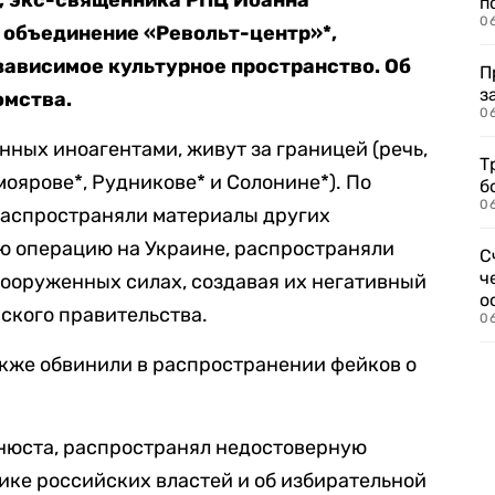
*, экс-священника РПЦ Иоанна
п
0
 объединение «Револьт-центр»*,
ависимое культурное пространство. Об
П
з
омства.
0
нных иноагентами, живут за границей (речь,
Т
моярове*, Рудникове* и Солонине*). По
б
0
распространяли материалы других
ю операцию на Украине, распространяли
С
ч
ооруженных силах, создавая их негативный
о
йского правительства.
0
кже обвинили в распространении фейков о
инюста, распространял недостоверную
ке российских властей и об избирательной