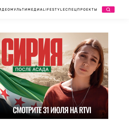
ИДЕО
МУЛЬТИМЕДИА
LIFESTYLE
СПЕЦПРОЕКТЫ