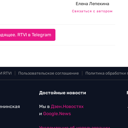
Елена Лепехина
Связаться с автором
дящее. RTVI в Telegram
И RTVI
|
Пользовательское соглашение
|
Политика обработки
Достойные новости
Ленинская
Мы в
Дзен.Новостях
и
Google.News
Уведомление об использовании