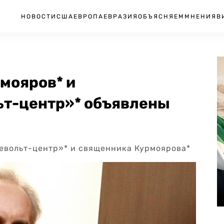
НОВОСТИ
США
ЕВРОПА
ЕВРАЗИЯ
ОБЪЯСНЯЕМ
МНЕНИЯ
В
мояров* и
т-центр»* объявлены
евольт-центр»* и священника Курмоярова*