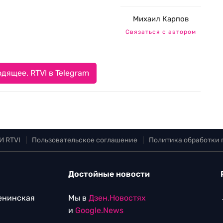
Михаил Карпов
Связаться с автором
дящее. RTVI в Telegram
И RTVI
|
Пользовательское соглашение
|
Политика обработки
Достойные новости
Ленинская
Мы в
Дзен.Новостях
и
Google.News