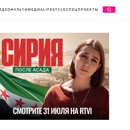
ИДЕО
МУЛЬТИМЕДИА
LIFESTYLE
СПЕЦПРОЕКТЫ