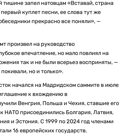
й тишине запел натовцам «Вставай, страна
 первый куплет песни, ее слова тут же
обеседники прекрасно все поняли», —
омт произвел на руководство
лубокое впечатление, но мало повлиял на
ожения так и не были всерьез восприняты, —
покивали, но и только».
сток начался на Мадридском саммите в июле
риглашение к вхождению в
учили Венгрия, Польша и Чехия, ставшие его
у к НАТО присоединились Болгария, Латвия,
ния и Эстония. С 1999 по 2024 год членами
тали 16 европейских государств.