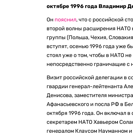
октябре 1996 года Владимир Д
Он
пояснил
, что с российской с
второй волны расширения НАТО н
группы (Польша, Чехия, Словакия
вступят, осенью 1996 года уже б
стоял уже о том, чтобы в НАТО н
непосредственно граничащие с 
Визит российской делегации в с
гвардии генерал-лейтенанта Але
Денисова, заместителя министр
Афанасьевского и посла РФ в Бел
октября 1996 года. Он включал в
секретарем НАТО Хавьером Сола
генералом Клаусом Науманном 