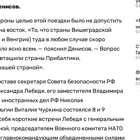
у
енисов.
07
тороны целью этой поездки было не допустить
«
и
а восток. «То, что страны Вишеградской
0
 и Венгрия) туда в любом случае скоро
С
ыло ясно всем, — пояснил Денисов. — Вопрос
Г
е втащили страны Прибалтики,
07
нашей страной».
Ф
в
оставе секретаря Совета безопасности РФ
07
ксандра Лебедя, его заместителя Владимира
а иностранных дел РФ Николая
ьгии Виталия Чуркина состоялся 8 и 9
 себя короткие встречи Лебедя с генеральным
ной, председателем Военного комитета НАТО
и главнокомандующим объединенными силами