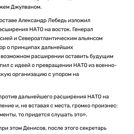
джем Джулваном.
составе Александр Лебедь изложил
асширения НАТО на восток. Генерал
сией и Североатлантическим альянсом
ор о принципах дальнейших
го возможном расширении оставить будущим
пил с идеей о превращении НАТО из военно-
скую организацию с упором на
против дальнейшего расширения НАТО на
ение и, не вставая с места, громко произнес:
менты, то придется слушать это».
ри этом Денисов, после этого секретарь