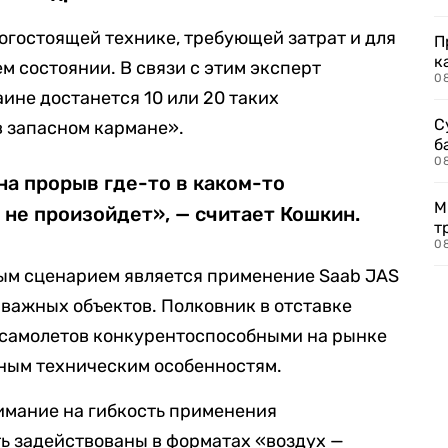
рогостоящей технике, требующей затрат и для
П
к
м состоянии. В связи с этим эксперт
0
ине достанется 10 или 20 таких
С
в запасном кармане».
б
0
на прорыв где-то в каком-то
М
 не произойдет», — считает Кошкин.
т
0
ным сценарием является применение Saab JAS
 важных объектов. Полковник в отставке
х самолетов конкурентоспособными на рынке
ным техническим особенностям.
нимание на гибкость применения
ть задействованы в форматах «воздух —