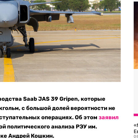
одства Saab JAS 39 Gripen, которые
кгольм, с большой долей вероятности не
ступательных операциях. Об этом
заявил
«
й политического анализа РЭУ им.
Е
вке Андрей Кошкин.
0