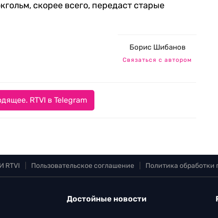
кгольм, скорее всего, передаст старые
Борис Шибанов
Связаться с автором
дящее. RTVI в Telegram
И RTVI
|
Пользовательское соглашение
|
Политика обработки
Достойные новости