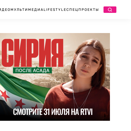
ИДЕО
МУЛЬТИМЕДИА
LIFESTYLE
СПЕЦПРОЕКТЫ