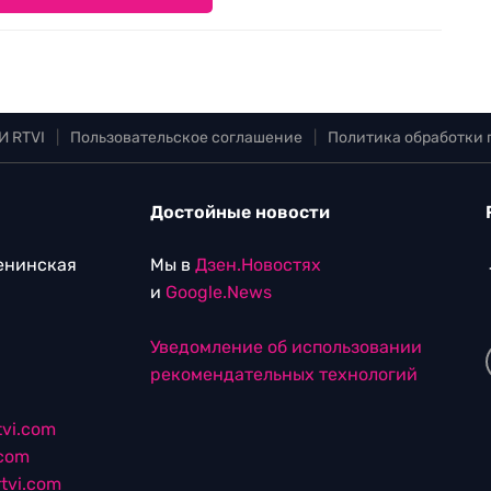
И RTVI
|
Пользовательское соглашение
|
Политика обработки
Достойные новости
Ленинская
Мы в
Дзен.Новостях
и
Google.News
Уведомление об использовании
рекомендательных технологий
vi.com
.com
tvi.com