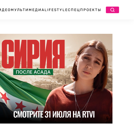
ИДЕО
МУЛЬТИМЕДИА
LIFESTYLE
СПЕЦПРОЕКТЫ