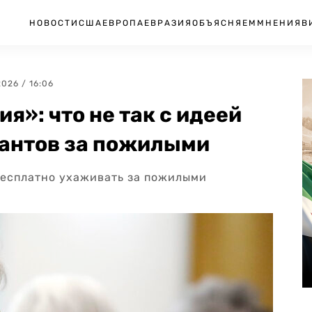
НОВОСТИ
США
ЕВРОПА
ЕВРАЗИЯ
ОБЪЯСНЯЕМ
МНЕНИЯ
В
2026 / 16:06
я»: что не так с идеей
рантов за пожилыми
 бесплатно ухаживать за пожилыми