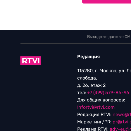
Выходные данные СМ
Редакция
115280, г. Москва, ул. 
слобода,
д. 26, этаж 2
тел:
+7 (499) 579-86-96
Для общих вопросов:
Infortvi@rtvi.com
Редакция RTVI:
news@rt
Маркетинг/PR:
pr@rtvi
Реклама RTVI:
adv-eu@r