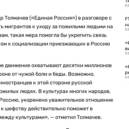
Т
06
р Толмачев («Единая Россия») в разговоре с
F
н
ь мигрантов к уходу за пожилыми людьми на
06
вам, такая мера помогла бы укрепить связь
«
агом к социализации приезжающих в Россию
в
06
ое движение охватывают десятки миллионов
«
р
роне от чужой боли и беды. Возможно,
06
иностранцев к этой стороне русской
пожилых людях. В культурах многих народов,
 Россию, укоренено уважительное отношение
 к шефству действительно поможет в
между культурами», — отметил Толмачев.