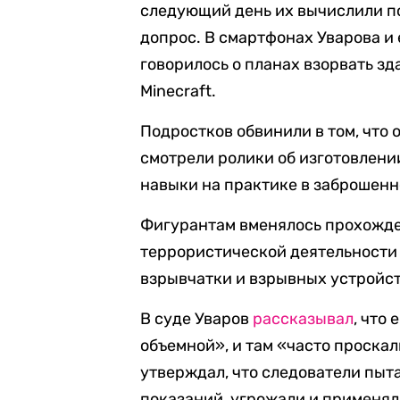
следующий день их вычислили п
допрос. В смартфонах Уварова и 
говорилось о планах взорвать з
Minecraft.
Подростков обвинили в том, что
смотрели ролики об изготовлени
навыки на практике в заброшенн
Фигурантам вменялось прохожде
террористической деятельности (
взрывчатки и взрывных устройств (ч
В суде Уваров
рассказывал
, что
объемной», и там «часто проска
утверждал, что следователи пыт
показаний, угрожали и применял