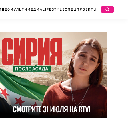
ИДЕО
МУЛЬТИМЕДИА
LIFESTYLE
СПЕЦПРОЕКТЫ