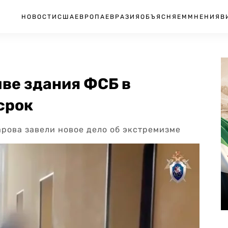
НОВОСТИ
США
ЕВРОПА
ЕВРАЗИЯ
ОБЪЯСНЯЕМ
МНЕНИЯ
В
ыве здания ФСБ в
срок
варова завели новое дело об экстремизме