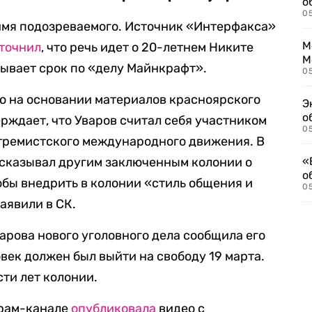
о
0
имя подозреваемого. Источник «Интерфакса»
М
точнил
, что речь идет о 20-летнем Никите
М
бывает срок по «делу Майнкрафт».
05
о на основании материалов красноярского
Э
о
рждает, что Уваров считал себя участником
05
тремистского международного движения. В
ссказывал другим заключенным колонии о
«
о
обы внедрить в колонии «стиль общения и
05
аявили в СК.
арова нового уголовного дела сообщила его
век должен был выйти на свободу 19 марта.
сти лет колонии.
грам-канале
опубликовала
видео с