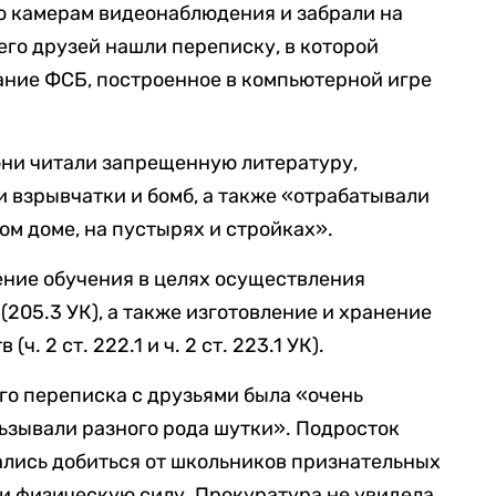
о камерам видеонаблюдения и забрали на
его друзей нашли переписку, в которой
дание ФСБ, построенное в компьютерной игре
 они читали запрещенную литературу,
и взрывчатки и бомб, а также «отрабатывали
ом доме, на пустырях и стройках».
ние обучения в целях осуществления
205.3 УК), а также изготовление и хранение
. 2 ст. 222.1 и ч. 2 ст. 223.1 УК).
 его переписка с друзьями была «очень
льзывали разного рода шутки». Подросток
ались добиться от школьников признательных
и физическую силу. Прокуратура не увидела