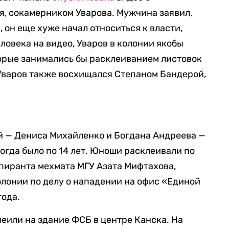
, сокамерником Уварова. Мужчина заявил,
, он еще хуже начал относиться к власти,
еловека на видео, Уваров в колонии якобы
торые занимались бы расклеиванием листовок
Уваров также восхищался Степаном Бандерой,
ей — Дениса Михайленко и Богдана Андреева —
тогда было по 14 лет. Юноши расклеивали по
пиранта мехмата МГУ Азата Мифтахова,
олонии по делу о нападении на офис «Единой
года.
леили на здание ФСБ в центре Канска. На