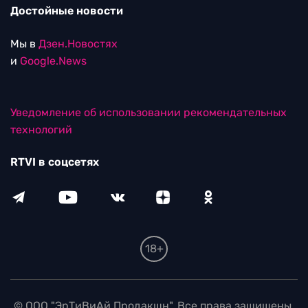
Достойные новости
Мы в
Дзен.Новостях
и
Google.News
Уведомление об использовании рекомендательных
технологий
RTVI в соцсетях
18+
© ООО "ЭрТиВиАй Продакшн". Все права защищены.