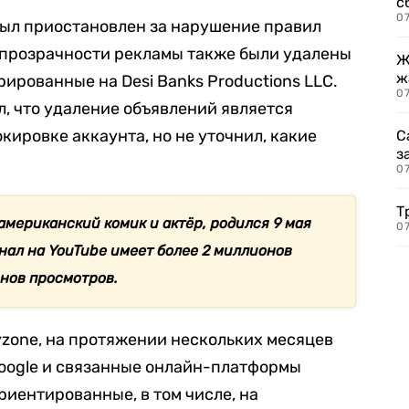
с
07
 был приостановлен за нарушение правил
 прозрачности рекламы также были удалены
Ж
ж
рированные на Desi Banks Productions LLC.
0
, что удаление объявлений является
кировке аккаунта, но не уточнил, какие
С
з
0
Т
американский комик и актёр, родился 9 мая
07
анал на YouTube имеет более 2 миллионов
онов просмотров.
zone, на протяжении нескольких месяцев
oogle и связанные онлайн-платформы
риентированные, в том числе, на