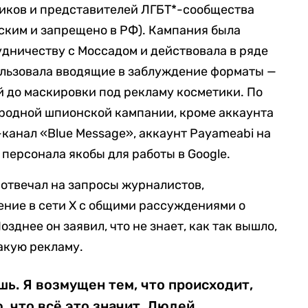
иков и представителей ЛГБТ*-сообщества
ским и запрещено в РФ). Кампания была
удничеству с Моссадом и действовала в ряде
ользовала вводящие в заблуждение форматы —
й до маскировки под рекламу косметики. По
родной шпионской кампании, кроме аккаунта
-канал «Blue Message», аккаунт Payameabi на
персонала якобы для работы в Google.
 отвечал на запросы журналистов,
ение в сети X с общими рассуждениями о
зднее он заявил, что не знает, как так вышло,
акую рекламу.
шь. Я возмущен тем, что происходит,
, что всё это значит. Людей