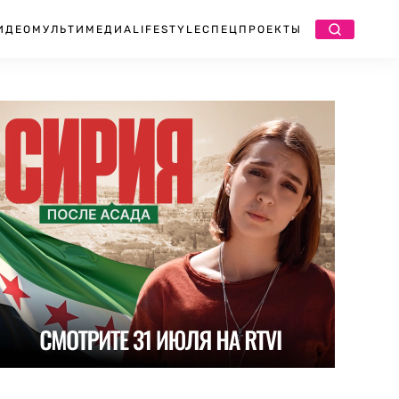
ИДЕО
МУЛЬТИМЕДИА
LIFESTYLE
СПЕЦПРОЕКТЫ