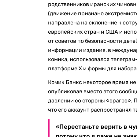
родственников иранских чиновн
(движение признано экстремист
направлена на склонение к сотр
европейских стран и США и исп
от советов по безопасности дете
информации издания, в междуна
комика, использовался телеграм
платформе X и формы для набора 
Комик Бэнкс некоторое время не
опубликовав вместо этого сообщ
давлении со стороны «врагов». По
что его аккаунт распространял т
«Перестаньте верить в чу
потому что я даже не знаю