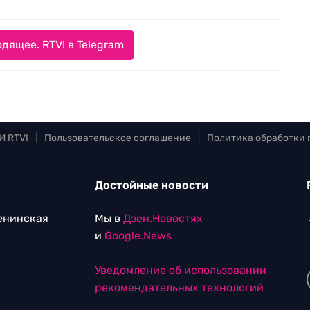
дящее. RTVI в Telegram
И RTVI
|
Пользовательское соглашение
|
Политика обработки
Достойные новости
Ленинская
Мы в
Дзен.Новостях
и
Google.News
Уведомление об использовании
рекомендательных технологий