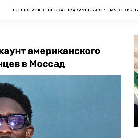
НОВОСТИ
США
ЕВРОПА
ЕВРАЗИЯ
ОБЪЯСНЯЕМ
МНЕНИЯ
В
ккаунт американского
нцев в Моссад