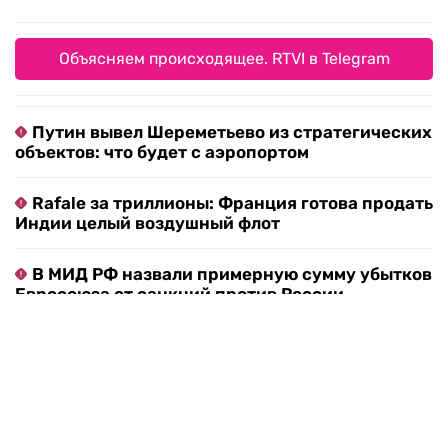
Объясняем происходящее. RTVI в Telegram
Путин вывел Шереметьево из стратегических
объектов: что будет с аэропортом
Rafale за триллионы: Франция готова продать
Индии целый воздушный флот
В МИД РФ назвали примерную сумму убытков
Евросоюза от санкций против России
Пассажиры в Сочи столкнулись с массовыми
отменами рейсов из-за плана «Ковер»
После атак БПЛА на объекты Wildberries
бизнес может получить налоговые отсрочки