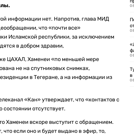
п
ллы.
08
ой информации нет. Напротив, глава МИД
П
о
деообращении, что «почти все»
08
ки Исламской республики, за исключением
«
дятся в добром здравии,
ф
0
енке ЦАХАЛ, Хаменеи «по меньшей мере
нована не на спутниковых снимках,
Т
в
зиденции в Тегеране, а на информации из
08
леканал «Кан» утверждает, что «контактов с
о состоянии отсутствует.
то Хаменеи вскоре выступит с обращением.
что если оно и будет выдано в эфир, то,