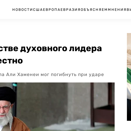
НОВОСТИ
США
ЕВРОПА
ЕВРАЗИЯ
ОБЪЯСНЯЕМ
МНЕНИЯ
В
стве духовного лидера
естно
ла Али Хаменеи мог погибнуть при ударе