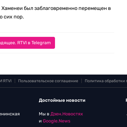
ла Хаменеи был заблаговременно перемещен в
о сих пор.
дящее. RTVI в Telegram
И RTVI
|
Пользовательское соглашение
|
Политика обработки
Достойные новости
Ленинская
Мы в
Дзен.Новостях
и
Google.News