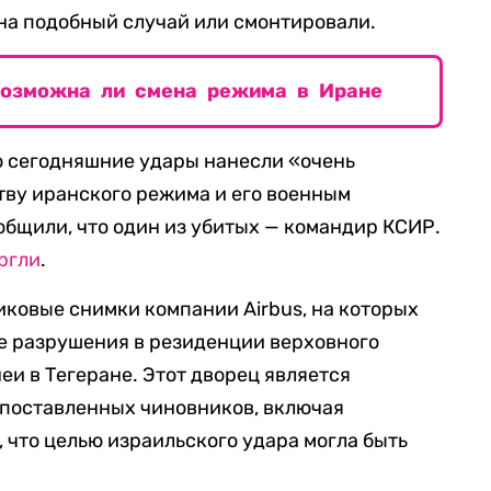
 на подобный случай или смонтировали.
возможна ли смена режима в Иране
то сегодняшние удары нанесли «очень
ву иранского режима и его военным
общили, что один из убитых — командир КСИР.
ргли
.
ковые снимки компании Airbus, на которых
е разрушения в резиденции верховного
еи в Тегеране. Этот дворец является
поставленных чиновников, включая
, что целью израильского удара могла быть