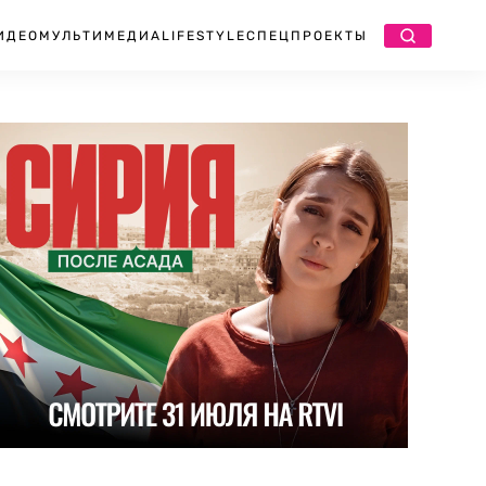
ИДЕО
МУЛЬТИМЕДИА
LIFESTYLE
СПЕЦПРОЕКТЫ