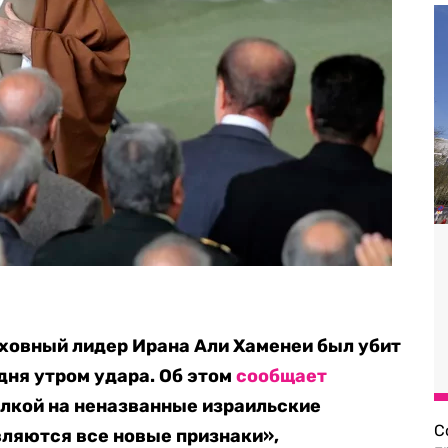
рховный лидер Ирана Али Хаменеи был убит
дня утром удара. Об этом
сообщает
ылкой на неназванные израильские
С
вляются все новые признаки»,