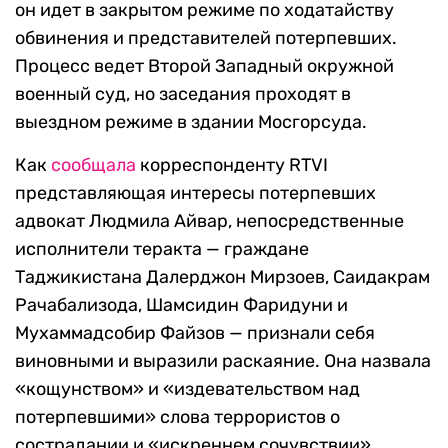
он идет в закрытом режиме по ходатайству
обвинения и представителей потерпевших.
Процесс ведет Второй Западный окружной
военный суд, но заседания проходят в
выездном режиме в здании Мосгорсуда.
Как
сообщала
корреспонденту RTVI
представляющая интересы потерпевших
адвокат Людмила Айвар, непосредственные
исполнители теракта — граждане
Таджикистана Далерджон Мирзоев, Саидакрам
Рачабализода, Шамсидин Фаридуни и
Мухаммадсобир Файзов — признали себя
виновными и выразили раскаяние. Она назвала
«кощунством» и «издевательством над
потерпевшими» слова террористов о
сострадании и «искреннем сочувствии».