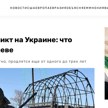
НОВОСТИ
США
ЕВРОПА
ЕВРАЗИЯ
ОБЪЯСНЯЕМ
МНЕНИЯ
В
икт на Украине: что
иеве
но, продлятся еще от одного до трех лет