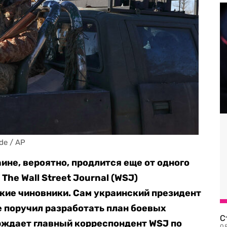
de / AP
не, вероятно, продлится еще от одного
The Wall Street Journal (WSJ)
ие чиновники. Сам украинский президент
 поручил разработать план боевых
С
ерждает главный корреспондент WSJ по
08