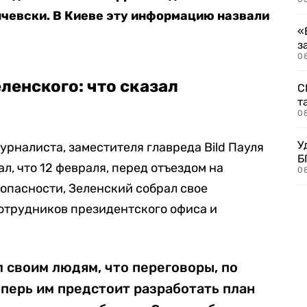
нчевски. В Киеве эту информацию назвали
«
з
08
ленского: что сказал
С
т
0
У
рналиста, заместителя главреда Bild Пауля
Б
л, что 12 февраля, перед отъездом на
0
пасности, Зеленский собрал свое
отрудников президентского офиса и
л своим людям, что переговоры, по
теперь им предстоит разработать план