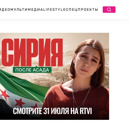
ИДЕО
МУЛЬТИМЕДИА
LIFESTYLE
СПЕЦПРОЕКТЫ