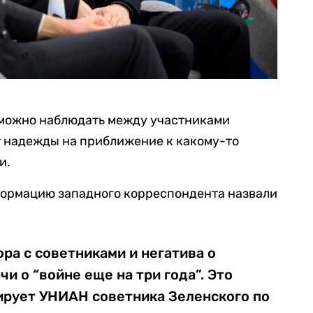
е можно наблюдать между участниками
т надежды на приближение к какому-то
и.
ормацию западного корреспондента назвали
ора с советниками и негатива о
чи о “войне еще на три года”. Это
тирует УНИАН советника Зеленского по