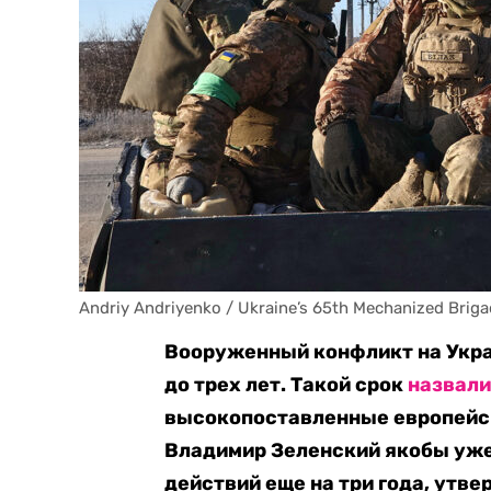
Andriy Andriyenko / Ukraine’s 65th Mechanized Briga
Вооруженный конфликт на Украи
до трех лет. Такой срок
назвали
высокопоставленные европейск
Владимир Зеленский якобы уже
действий еще на три года, утв