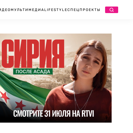
ИДЕО
МУЛЬТИМЕДИА
LIFESTYLE
СПЕЦПРОЕКТЫ