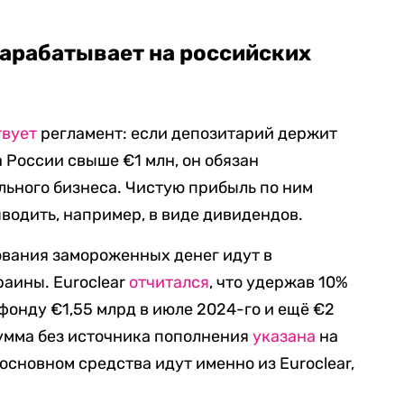
 зарабатывает на российских
твует
регламент: если депозитарий держит
 России свыше €1 млн, он обязан
ального бизнеса. Чистую прибыль по ним
ыводить, например, в виде дивидендов.
ования замороженных денег идут в
аины. Euroclear
отчитался
, что удержав 10%
фонду €1,55 млрд в июле 2024-го и ещё €2
сумма без источника пополнения
указана
на
 основном средства идут именно из Euroclear,