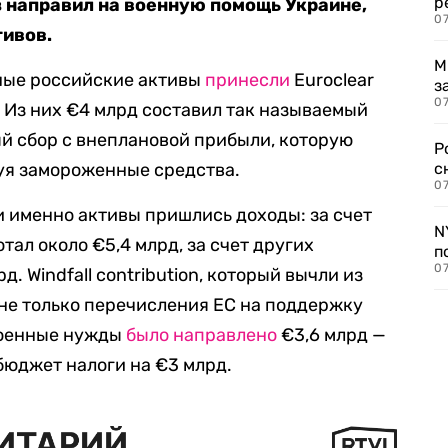
р
направил на военную помощь Украине,
07
тивов.
М
нные российские активы
принесли
Euroclear
з
07
. Из них €4 млрд составил так называемый
ный сбор с внеплановой прибыли, которую
Р
уя замороженные средства.
с
07
и именно активы пришлись доходы: за счет
N
ал около €5,4 млрд, за счет других
п
07
. Windfall contribution, который вычли из
не только перечисления ЕС на поддержку
военные нужды
было направлено
€3,6 млрд —
бюджет налоги на €3 млрд.