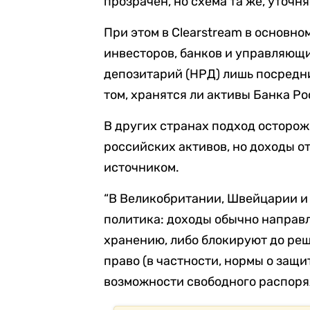
прозрачен, но схема та же, уточня
При этом в Clearstream в основн
инвесторов, банков и управляющ
депозитарий (НРД) лишь посредни
том, хранятся ли активы Банка Ро
В других странах подход осторо
российских активов, но доходы о
источником.
“В Великобритании, Швейцарии и
политика: доходы обычно направл
хранению, либо блокируют до ре
право (в частности, нормы о защ
возможности свободного распоряж