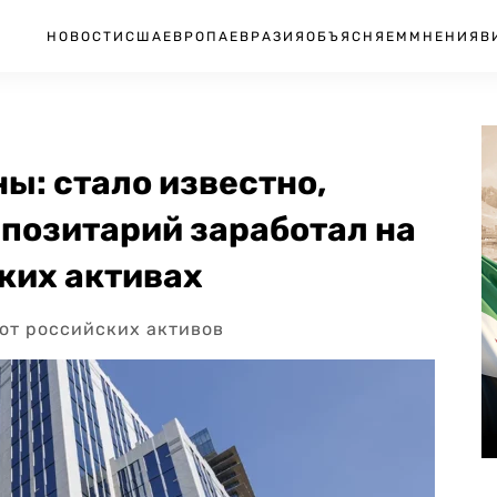
НОВОСТИ
США
ЕВРОПА
ЕВРАЗИЯ
ОБЪЯСНЯЕМ
МНЕНИЯ
В
ы: стало известно,
позитарий заработал на
ких активах
д от российских активов