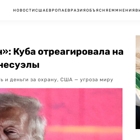
НОВОСТИ
США
ЕВРОПА
ЕВРАЗИЯ
ОБЪЯСНЯЕМ
МНЕНИЯ
В
»: Куба отреагировала на
енесуэлы
ь и деньги за охрану, США — угроза миру