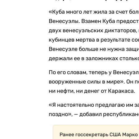
«Куба много лет жила за счет бо
Венесуэлы. Взамен Куба предост
двух венесуэльских диктаторов, 
кубинцев мертва в результате с
Венесуэле больше не нужна защи
держали ее в заложниках столько 
По его словам, теперь у Венесу
вооруженные силы в мире». Он по
ни нефти, ни денег от Каракаса.
«Я настоятельно предлагаю им з
поздно», — добавил республиканец
Ранее госсекретарь США Марко 