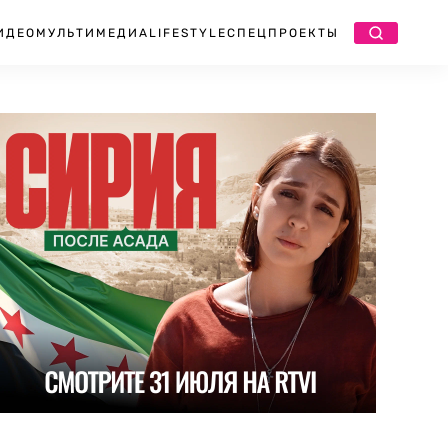
ИДЕО
МУЛЬТИМЕДИА
LIFESTYLE
СПЕЦПРОЕКТЫ