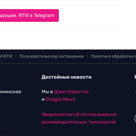
дящее. RTVI в Telegram
И RTVI
|
Пользовательское соглашение
|
Политика обработки
Достойные новости
Ленинская
Мы в
Дзен.Новостях
и
Google.News
Уведомление об использовании
рекомендательных технологий