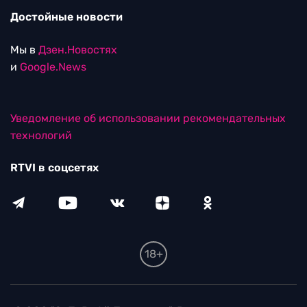
Достойные новости
Мы в
Дзен.Новостях
и
Google.News
Уведомление об использовании рекомендательных
технологий
RTVI в соцсетях
18+