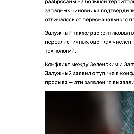
разбросаны на большой территори
западных чиновника подтвердили
отличалось от первоначального п
Залужный также раскритиковал в
нереалистичных оценках численн
технологий.
Конфликт между Зеленским и Залу
Залужный заявил о тупике в конф
прорыва — эти заявления вызвали