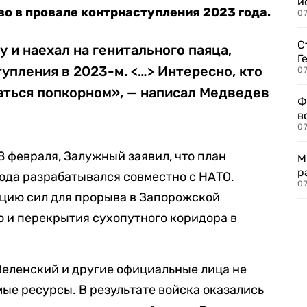
и
о в провале контрнаступления 2023 года.
0
С
 и наехал на генитального паяца,
Г
упления в 2023-м. <…> Интересно, кто
07
аться попкорном», — написал Медведев
Ф
в
07
8 февраля, Залужный заявил, что план
М
р
ода разрабатывался совместно с НАТО.
07
цию сил для прорыва в Запорожской
ю и перекрытия сухопутного коридора в
 Зеленский и другие официальные лица не
ые ресурсы. В результате войска оказались