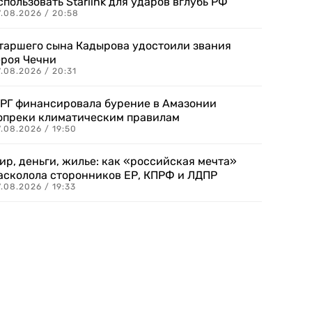
спользовать Starlink для ударов вглубь РФ
7.08.2026 / 20:58
таршего сына Кадырова удостоили звания
ероя Чечни
.08.2026 / 20:31
РГ финансировала бурение в Амазонии
опреки климатическим правилам
.08.2026 / 19:50
ир, деньги, жилье: как «российская мечта»
асколола сторонников ЕР, КПРФ и ЛДПР
.08.2026 / 19:33