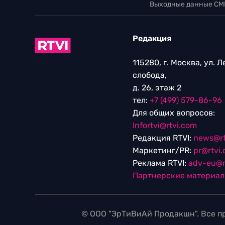
Выходные данные СМ
Редакция
115280, г. Москва, ул. 
слобода,
д. 26, этаж 2
тел:
+7 (499) 579-86-96
Для общих вопросов:
Infortvi@rtvi.com
Редакция RTVI:
news@rt
Маркетинг/PR:
pr@rtvi
Реклама RTVI:
adv-eu@r
Партнерские материа
© ООО "ЭрТиВиАй Продакшн". Все пр