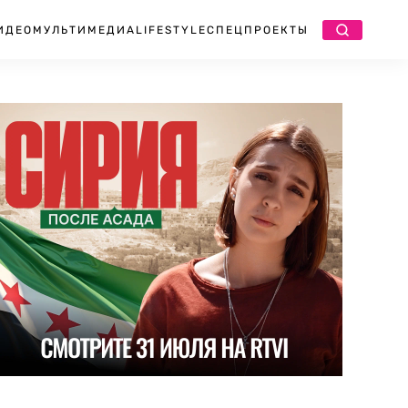
ИДЕО
МУЛЬТИМЕДИА
LIFESTYLE
СПЕЦПРОЕКТЫ