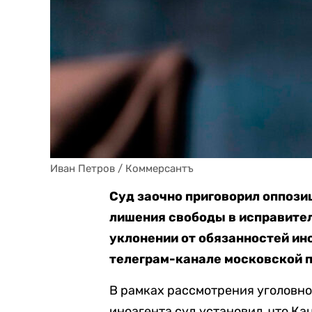
Иван Петров / Коммерсантъ
Суд заочно приговорил оппози
лишения свободы в исправител
уклонении от обязанностей ин
телеграм-канале московской 
В рамках рассмотрения уголовно
иноагента суд установил, что Ка