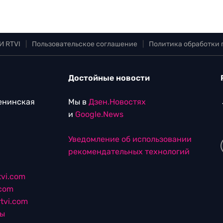
И RTVI
|
Пользовательское соглашение
|
Политика обработки
Достойные новости
Ленинская
Мы в
Дзен.Новостях
и
Google.News
Уведомление об использовании
рекомендательных технологий
vi.com
.com
tvi.com
лы