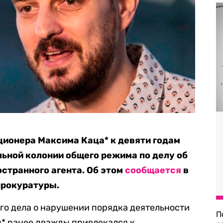
ционера Максима Каца* к девяти годам
ьной колонии общего режима по делу об
остранного агента. Об этом
сообщается
в
прокуратуры.
го дела о нарушении порядка деятельности
П
ц* ранее дважды привлекался к