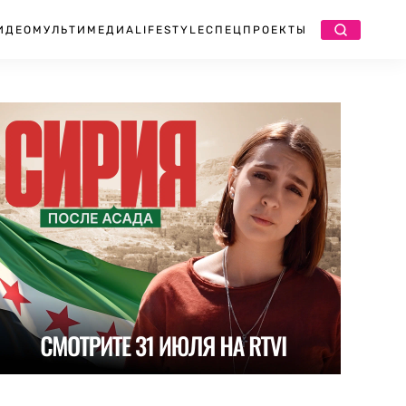
ИДЕО
МУЛЬТИМЕДИА
LIFESTYLE
СПЕЦПРОЕКТЫ