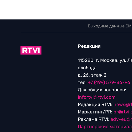
Выходные данные СМ
Редакция
115280, г. Москва, ул. 
слобода,
д. 26, этаж 2
тел:
+7 (499) 579-86-96
Для общих вопросов:
Infortvi@rtvi.com
Редакция RTVI:
news@rt
Маркетинг/PR:
pr@rtvi
Реклама RTVI:
adv-eu@r
Партнерские материа