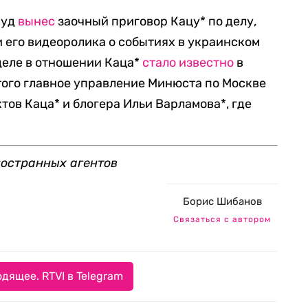
суд
вынес
заочный приговор Кацу* по делу,
и его видеоролика о событиях в украинском
 деле в отношении Каца*
стало известно
в
этого главное управление Минюста по Москве
тов Каца* и блогера Ильи Варламова*, где
ностранных агентов
Борис Шибанов
Связаться с автором
дящее. RTVI в Telegram