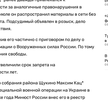
о
08
сти за аналогичные правонарушения в
в июле он распространил материалы в сети без
«
ф
та. Подсудимый объявлен в розыск, дело
0
ствия.
Т
ив его частично с приговором по делу о
в
08
ации о Вооруженных силах России. По тому
ения свободы.
В
Р
увеличили срок запрета на
08
сти лет.
 собрания района Щукино Максим Кац*
ециальной военной операции на Украине в
же года Минюст России внес его в реестр