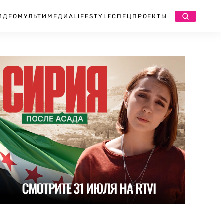
ИДЕО
МУЛЬТИМЕДИА
LIFESTYLE
СПЕЦПРОЕКТЫ