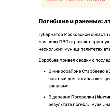
Погибшие и раненые: а
Губернатор Московской области
мая силы ПВО отражают крупную 
нескольких муниципалитетах ат
Воробьев привел сводку с после
В микрорайоне Старбеево в
частный дом погибла женщин
завалами.
В деревне Погорелки (
Мыти
результате погибли мужчина