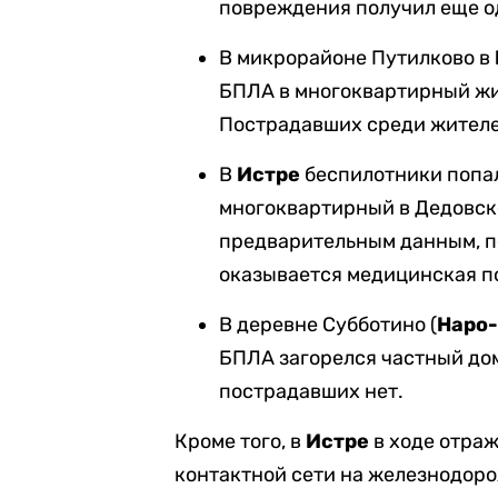
повреждения получил еще о
В микрорайоне Путилково в
БПЛА в многоквартирный жи
Пострадавших среди жителе
В
Истре
беспилотники попал
многоквартирный в Дедовске
предварительным данным, п
оказывается медицинская п
В деревне Субботино (
Наро-
БПЛА загорелся частный до
пострадавших нет.
Кроме того, в
Истре
в ходе отра
контактной сети на железнодоро