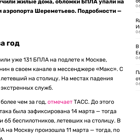
о
учили жилые дома, обломки БПЛА упали на
06
и аэропорта Шереметьево. Подробности —
R
И
0
а год
В
Е
06
или уже 131 БПЛА на подлете к Москве,
нин в своем канале в мессенджере «Макс». С
П
, летевший на столицу. На местах падения
о
06
 экстренных служб.
более чем за год,
отмечает
ТАСС. До этого
така была зафиксирована 14 марта — тогда
 65 беспилотников, летевших на столицу. В
 на Москву произошла 11 марта — тогда, по
А.