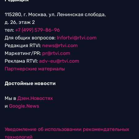
115280, г. Москва, ул. Ленинская слобода,
д. 26, этаж 2
тел:
+7 (499) 579-86-96
Для общих вопросов:
Infortvi@rtvi.com
Редакция RTVI:
news@rtvi.com
Маркетинг/PR:
pr@rtvi.com
Реклама RTVI:
adv-eu@rtvi.com
Партнерские материалы
Достойные новости
Мы в
Дзен.Новостях
и
Google.News
Уведомление об использовании рекомендательных
технологий