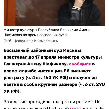
Министр культуры Республики Башкирии Амина
Шафикова во время заседания суда
Глеб Щелкунов / Коммерсантъ
Басманный районный суд Москвы
арестовал до 17 апреля министра культуры
Башкирии Амину Шафикову,
сообщили
в
пресс-службе инстанции. Ей вменяют
растрату (ч. 4 ст. 160 УК РФ) и получение
взятки в особо крупном размере (ч. 6 ст. 290
УК РФ).
Заседание проходило в закрытом режиме. По
данным источников Ufa1.ru, ей
могут
дать до 15