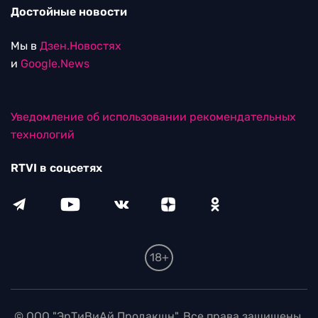
Достойные новости
Мы в
Дзен.Новостях
и
Google.News
Уведомление об использовании рекомендательных
технологий
RTVI в соцсетях
18+
© ООО "ЭрТиВиАй Продакшн". Все права защищены.