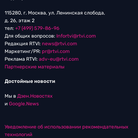
115280, г. Москва, ул. Ленинская слобода,
д. 26, этаж 2
тел:
+7 (499) 579-86-96
Для общих вопросов:
Infortvi@rtvi.com
Редакция RTVI:
news@rtvi.com
Маркетинг/PR:
pr@rtvi.com
Реклама RTVI:
adv-eu@rtvi.com
Партнерские материалы
Достойные новости
Мы в
Дзен.Новостях
и
Google.News
Уведомление об использовании рекомендательных
технологий