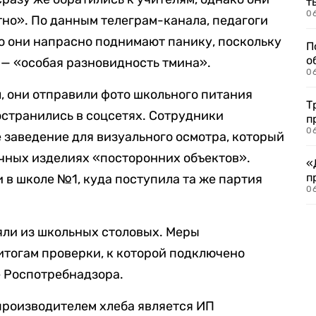
т
06
но». По данным телеграм-канала, педагоги
то они напрасно поднимают панику, поскольку
П
о
— «особая разновидность тмина».
06
л, они отправили фото школьного питания
Т
странились в соцсетях. Сотрудники
п
06
 заведение для визуального осмотра, который
чных изделиях «посторонних объектов».
«
п
 в школе №1, куда поступила та же партия
06
ли из школьных столовых. Меры
итогам проверки, к которой подключено
 Роспотребнадзора.
производителем хлеба является ИП