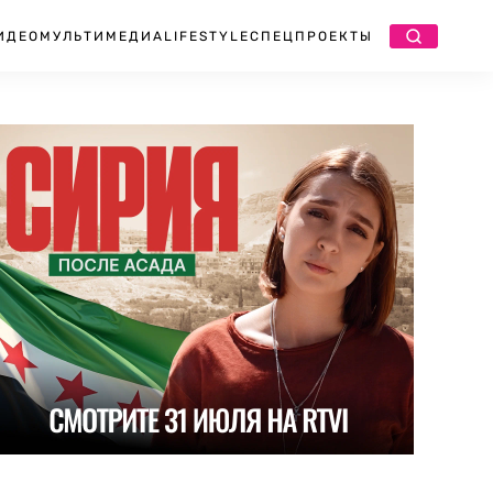
ИДЕО
МУЛЬТИМЕДИА
LIFESTYLE
СПЕЦПРОЕКТЫ