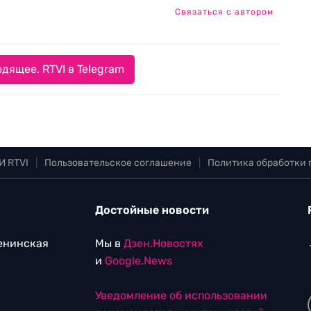
Связаться с автором
дящее. RTVI в Telegram
И RTVI
|
Пользовательское соглашение
|
Политика обработки
Достойные новости
Ленинская
Мы в
Дзен.Новостях
и
Google.News
Уведомление об использовании