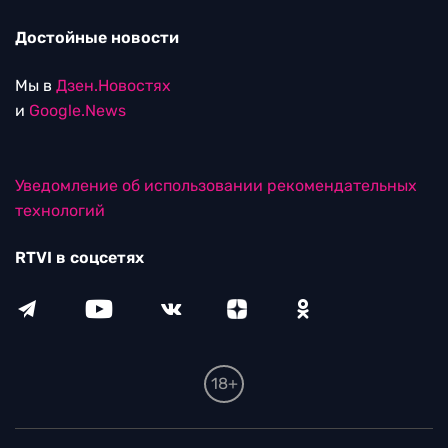
Достойные новости
Мы в
Дзен.Новостях
и
Google.News
Уведомление об использовании рекомендательных
технологий
RTVI в соцсетях
18+