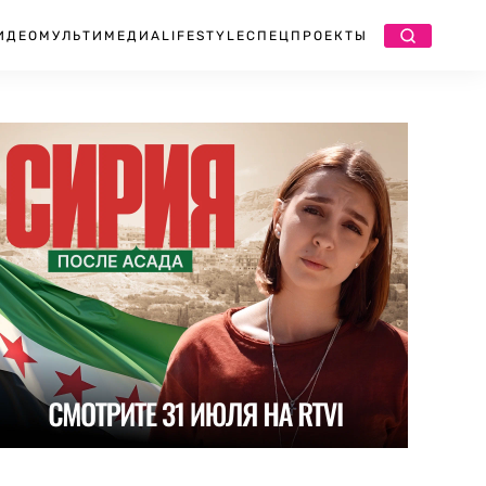
ИДЕО
МУЛЬТИМЕДИА
LIFESTYLE
СПЕЦПРОЕКТЫ