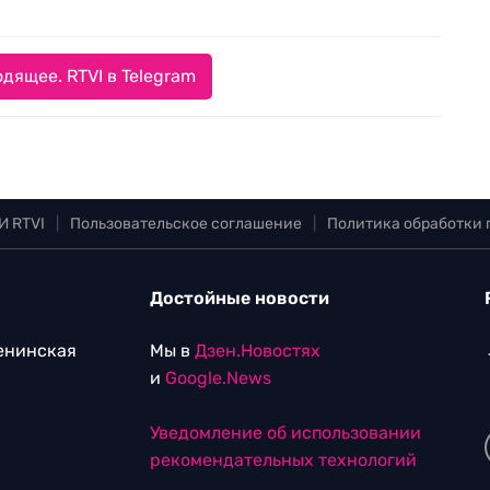
дящее. RTVI в Telegram
И RTVI
|
Пользовательское соглашение
|
Политика обработки
Достойные новости
Ленинская
Мы в
Дзен.Новостях
и
Google.News
Уведомление об использовании
рекомендательных технологий