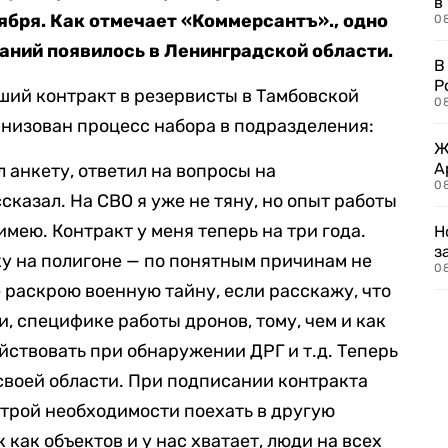
в
ября. Как отмечает «Коммерсантъ»., одно
08
ний появилось в Ленинградской области.
В
Р
ший контракт в резервисты в Тамбовской
08
ганизован процесс набора в подразделения:
Ж
А
 анкету, ответил на вопросы на
0
сказал. На СВО я уже не тяну, но опыт работы
имею. Контракт у меня теперь на три года.
Н
з
у на полигоне — по понятным причинам не
08
 раскрою военную тайну, если расскажу, что
, специфике работы дронов, тому, чем и как
ействовать при обнаружении ДРГ и т.д. Теперь
своей области. При подписании контракта
строй необходимости поехать в другую
к как объектов и у нас хватает, люди на всех