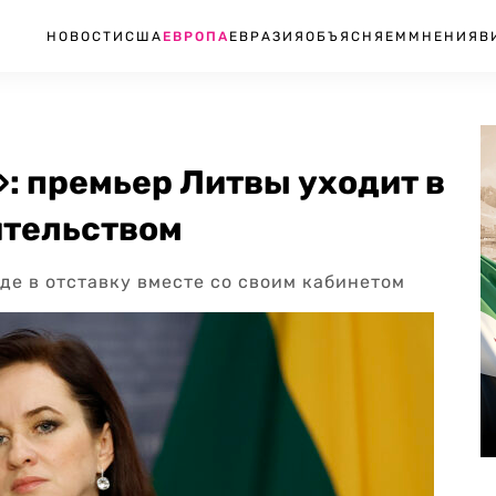
НОВОСТИ
США
ЕВРОПА
ЕВРАЗИЯ
ОБЪЯСНЯЕМ
МНЕНИЯ
В
: премьер Литвы уходит в
ительством
де в отставку вместе со своим кабинетом