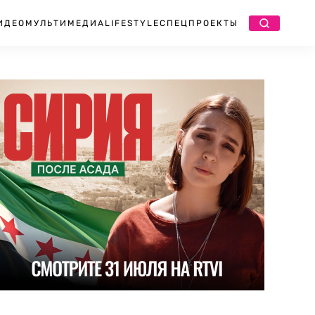
ИДЕО
МУЛЬТИМЕДИА
LIFESTYLE
СПЕЦПРОЕКТЫ