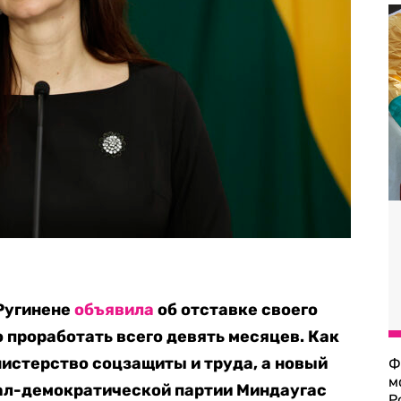
Ругинене
объявила
об отставке своего
 проработать всего девять месяцев. Как
нистерство соцзащиты и труда, а новый
Ф
м
иал-демократической партии Миндаугас
Р