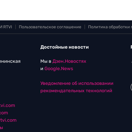
И RTVI
|
Пользовательское соглашение
|
Политика обработки
Достойные новости
Ленинская
Мы в
Дзен.Новостях
и
Google.News
Уведомление об использовании
рекомендательных технологий
vi.com
.com
tvi.com
лы