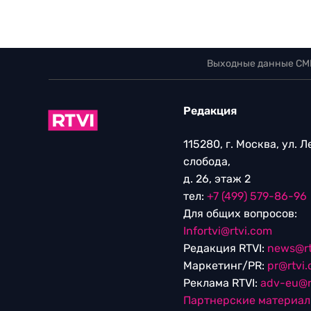
Выходные данные СМ
Редакция
115280, г. Москва, ул. 
слобода,
д. 26, этаж 2
тел:
+7 (499) 579-86-96
Для общих вопросов:
Infortvi@rtvi.com
Редакция RTVI:
news@rt
Маркетинг/PR:
pr@rtvi
Реклама RTVI:
adv-eu@r
Партнерские материа