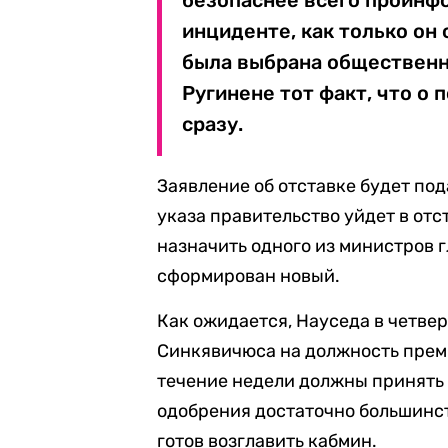
безопаснее всего проинф
инциденте, как только он
была выбрана общественн
Ругинене тот факт, что о
сразу.
Заявление об отставке будет под
указа правительство уйдет в отс
назначить одного из министров г
сформирован новый.
Как ожидается, Науседа в четве
Синкявичюса на должность премь
течение недели должны принять 
одобрения достаточно большинст
готов возглавить кабмин.