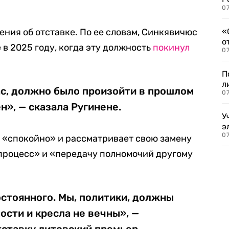
07
ения об отставке. По ее словам, Синкявичюс
«
о
в 2025 году, когда эту должность
покинул
07
П
л
ас, должно было произойти в прошлом
07
н», — сказала Ругинене.
У
э
07
бя «спокойно» и рассматривает свою замену
процесс» и «передачу полномочий другому
остоянного. Мы, политики, должны
ости и кресла не вечны», —