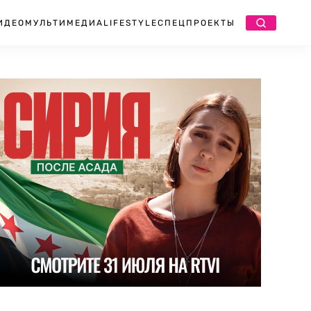
ИДЕО
МУЛЬТИМЕДИА
LIFESTYLE
СПЕЦПРОЕКТЫ