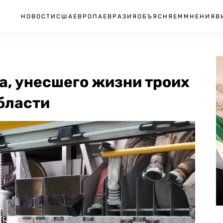
НОВОСТИ
США
ЕВРОПА
ЕВРАЗИЯ
ОБЪЯСНЯЕМ
МНЕНИЯ
В
а, унесшего жизни троих
бласти