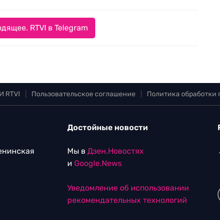
дящее. RTVI в Telegram
И RTVI
|
Пользовательское соглашение
|
Политика обработки
Достойные новости
Ленинская
Мы в
Дзен.Новостях
и
Google.News
Уведомление об использовании
рекомендательных технологий