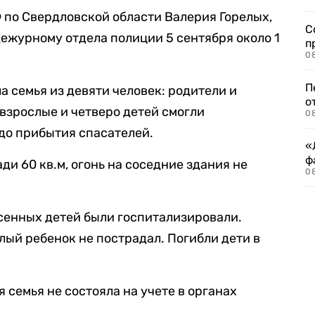
 по Свердловской области Валерия Горелых,
С
ежурному отдела полиции 5 сентября около 1
п
08
П
а семья из девяти человек: родители и
о
 взрослые и четверо детей смогли
08
до прибытия спасателей.
«
ф
и 60 кв.м, огонь на соседние здания не
0
сенных детей были госпитализировали.
ый ребенок не пострадал. Погибли дети в
я семья не состояла на учете в органах