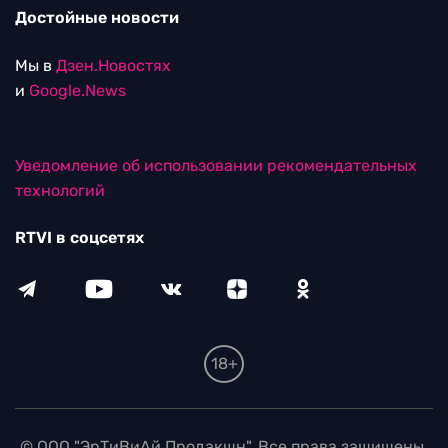
Достойные новости
Мы в
Дзен.Новостях
и
Google.News
Уведомление об использовании рекомендательных
технологий
RTVI в соцсетях
18+
© ООО "ЭрТиВиАй Продакшн". Все права защищены.