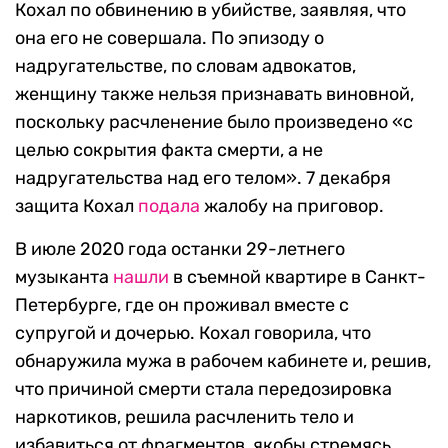
Кохал по обвинению в убийстве, заявляя, что
она его не совершала. По эпизоду о
надругательстве, по словам адвокатов,
женщину также нельзя признавать виновной,
поскольку расчленение было произведено «с
целью сокрытия факта смерти, а не
надругательства над его телом». 7 декабря
защита Кохал
подала
жалобу на приговор.
В июле 2020 года останки 29-летнего
музыканта
нашли
в съемной квартире в Санкт-
Петербурге, где он проживал вместе с
супругой и дочерью. Кохал говорила, что
обнаружила мужа в рабочем кабинете и, решив,
что причиной смерти стала передозировка
наркотиков, решила расчленить тело и
избавиться от фрагментов, якобы стремясь