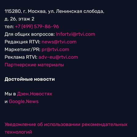
115280, г. Москва, ул. Ленинская слобода,
д. 26, этаж 2
тел:
+7 (499) 579-86-96
Для общих вопросов:
Infortvi@rtvi.com
Редакция RTVI:
news@rtvi.com
Маркетинг/PR:
pr@rtvi.com
Реклама RTVI:
adv-eu@rtvi.com
Партнерские материалы
Достойные новости
Мы в
Дзен.Новостях
и
Google.News
Уведомление об использовании рекомендательных
технологий