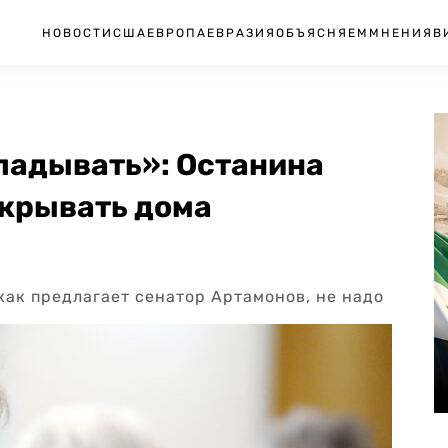
НОВОСТИ
США
ЕВРОПА
ЕВРАЗИЯ
ОБЪЯСНЯЕМ
МНЕНИЯ
В
ладывать»: Останина
акрывать дома
как предлагает сенатор Артамонов, не надо