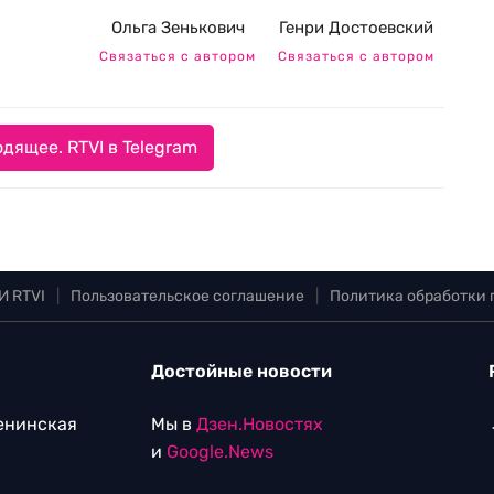
Ольга Зенькович
Генри Достоевский
Связаться с автором
Связаться с автором
дящее. RTVI в Telegram
И RTVI
|
Пользовательское соглашение
|
Политика обработки
Достойные новости
Ленинская
Мы в
Дзен.Новостях
и
Google.News