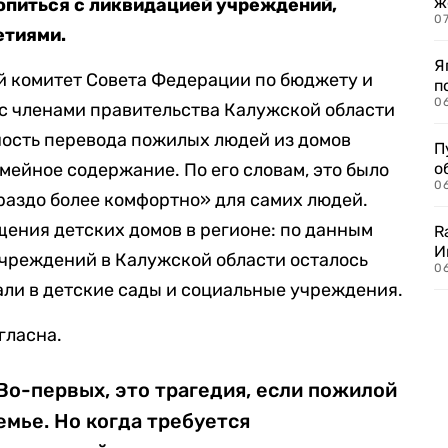
ж
ропиться с ликвидацией учреждений,
0
етиями.
Я
й комитет Совета Федерации по бюджету и
п
0
с членами правительства Калужской области
ость перевода пожилых людей из домов
П
мейное содержание. По его словам, это было
о
06
раздо более комфортно» для самих людей.
щения детских домов в регионе: по данным
R
И
 учреждений в Калужской области осталось
0
ли в детские сады и социальные учреждения.
гласна.
о-первых, это трагедия, если пожилой
емье. Но когда требуется