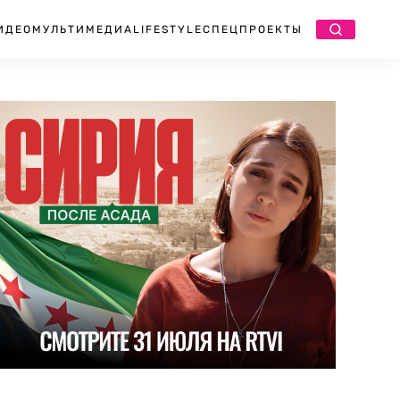
ИДЕО
МУЛЬТИМЕДИА
LIFESTYLE
СПЕЦПРОЕКТЫ