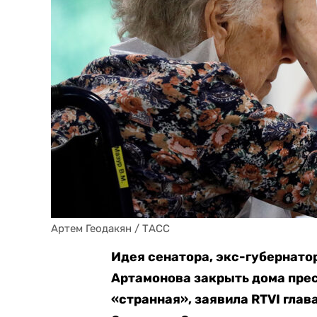
Артем Геодакян / ТАСС
Идея сенатора, экс-губернато
Артамонова закрыть дома прес
«странная», заявила RTVI глав