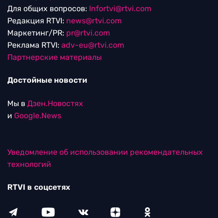
Для общих вопросов:
Infortvi@rtvi.com
Редакция RTVI:
news@rtvi.com
Маркетинг/PR:
pr@rtvi.com
Реклама RTVI:
adv-eu@rtvi.com
Партнерские материалы
Достойные новости
Мы в
Дзен.Новостях
и
Google.News
Уведомление об использовании рекомендательных
технологий
RTVI в соцсетях